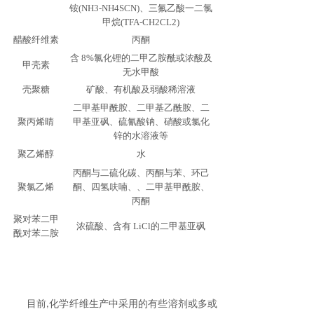
铵(NH3-NH4SCN)、三氟乙酸一二氯
甲烷(TFA-CH2CL2)
醋酸纤维素
丙酮
含
8%氯化锂的二甲乙胺酰或浓酸及
甲壳素
无水甲酸
壳聚糖
矿酸、有机酸及弱酸稀溶液
二甲基甲酰胺、二甲基乙酰胺、二
聚丙烯睛
甲基亚砜、硫氰酸钠、硝酸或氯化
锌的水溶液等
聚乙烯醇
水
丙酮与二硫化碳、丙酮与苯、环己
聚氯乙烯
酮、四氢呋喃、、二甲基甲酰胺、
丙酮
聚对苯二甲
浓硫酸、含有
LiCl的二甲基亚砜
酰对苯二胺
目
前
化学纤维生产中采用的有些溶剂或多或
,