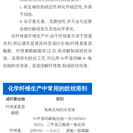
有足够的热稳定性和化学稳定性
并易
c.
,
于回收。
应尽量无毒、无腐蚀性
并不会引起聚
d.
,
合物分解或发生其他化学变化。
在纤维素纤维生产中
由于纤维素不溶于普通
,
溶剂
所以通常是将其转变成衍生物
纤维素黄原
,
(
酸
酯
、纤维素醋酸
酯
等
之后
再溶解制成纺丝溶
)
,
液。采用溶剂纺丝工艺
可以用
甲基吗
啉
氧
,
N-
-N -
化物的水溶液，直接溶解纤维素
制成纺丝溶液。
,
化学纤维生产中常用的纺丝溶剂
成纤聚合物
溶剂
纤维素黄原
氢氧化钠的水溶液
酸醋
N-甲基吗啉氧化物一水(NMMO-
H2O)、二甲基乙酰胺一氯化锂
纤维素
(DMAC——LiCl）、液氨一硫氰酸