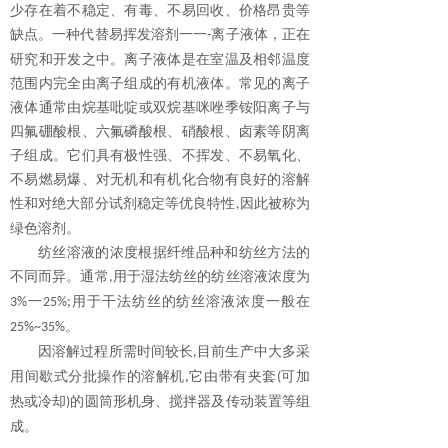
少存在着不稳定、有毒、不易回收、价格昂贵等
缺点。一种代替易挥发溶剂一一
离子液体，正在
-
研究和开发之中。离子液体是在室温及相邻温度
范围内完全由离子组成的有机液体。常见的离子
液体通常由烷基
吡啶
或双烷基咪
唑
季
铵
阳离子与
四氟硼酸根、六氟磷酸根、硝酸根、卤素等阴离
子组成。它们具有极性强、不挥发、不易氧化、
不易燃易爆、对无机和有机化合物有良好的溶解
性和对绝大部分试剂稳定等优良特性
因此被称为
,
绿色溶剂。
纺丝溶液的浓度根据纤维品种和纺丝方法的
不同而异。通常
用于湿法纺丝的纺丝溶液浓度为
,
一
用于干法纺丝的纺丝溶液浓度一般在
3%
25%;
。
25%
~
35%
因溶解过程所需时间较长
目前生产中大多采
,
用间歇式分批操作的溶解机
它由带有夹套
可加
,
(
热或冷却
的圆筒形机身
、
搅拌器及传动装置等组
)
成。