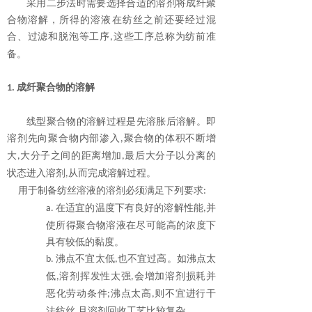
采用二步法时需要选择合适的溶剂将成纤聚
合物溶解，所得的溶液在纺丝之前还要经过混
合、过滤和脱泡等工序
这些工序总称为纺前准
,
备。
成纤聚合物的溶解
1.
线型聚合物的溶解过程是先溶胀后溶解。即
溶剂先向聚合物内部渗入
聚合物的体积不断增
,
大
大分子之间的距离增加
最后大分子以分离的
,
,
状态进入溶剂
从而完成溶解过程。
,
用于制备纺丝溶液的溶剂必须满足下列要求
:
在适宜的温度下有良好的溶解性能
并
a.
,
使所得聚合物溶液在尽可能高的浓度下
具有较低的黏度。
沸点不宜太低
也不宜过高。如沸点太
b.
,
低
溶剂挥发性太强
会增加溶剂损耗并
,
,
恶化劳动条件
沸点太高
则不宜进行干
;
,
法纺丝
且溶剂回收工艺比较复杂。
,