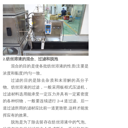
纺丝溶液的混合、过滤和脱泡
2.
混合的目的是使各批纺丝溶液的性质
主要是
(
浓度和黏度
均匀
一
致。
)
过滤的目的是除去杂质和未溶解的高分子
物。纺丝溶液的过滤，一般采用板框式压滤机
，
过滤材料选用能承受一定压力并具有一定紧密度
的各种织物，一般要连续进行
道过滤
。
后一
2~4
道过滤所用的滤材应比前一道更致密
这样才能发
,
挥应有的效果。
脱泡是为了除去留存在纺丝溶液中的气泡。