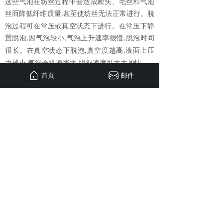
这些气泡在纺丝过程中会造成断头、毛丝和气泡
丝而降低纤维质量
甚至使纺丝无法正常进行。脱
,
泡过程可在常压或真空状态下进行。在常压下静
置脱泡
因气泡较小
气泡上升速率很慢
脱泡时间
,
,
,
很长。在真空状态下脱泡
真空度越高
液面上压
,
,
力越小
气泡会迅速胀大
脱泡速度可大大加快。
,
,
首页
邮件
四川致研科技作为专业的科研实验仪器生产厂
家，在纺丝试验机制作领域一直处于全国领先地
位，拥有10年行业经验，
研发有湿法纺丝机、熔
融纺丝机，静电纺丝机，离心纺丝机等产品，并
获得相关证书。如您对我们的纺丝试验机系列产
品感兴趣，欢迎致电四川致研科技有限公司官网
右上角
联系电话（
028-60616986
）
，或
在线留
言
，我们会在12小时内给您回复。
上一篇：