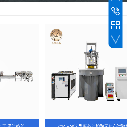
庞经理
15208203
手机扫一扫
生产干/湿法纺丝
ZYMS-M62 型离心法熔融无纺布试验