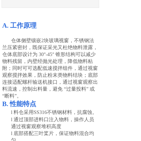
A.
工作原理
仓体侧壁镶嵌
2块玻璃视窗，不锈钢法
兰压紧密封，既保证采光又杜绝物料泄露，
仓体底部设计为 30°-45° 锥形结构可以减少
物料残留，内壁经抛光处理，降低物料粘
附；同时可可选配低速搅拌组件，通过视窗
观察搅拌效果，防止粉末类物料结块；底部
连接适配螺杆输送机接口，通过视窗观察出
料流速，控制出料量，避免 “过量投料” 或
“断料”。
B.
性能特点
l
料仓
采用
SS316不锈钢材料，抗腐蚀。
l
通过顶部进料口注入物料，操作人员
通过视窗观察堆积高度
l
底部搭配三叶桨片，保证物料混合均
匀