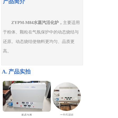
产品简介
ZYPM-
M
84水蒸汽活化炉，
主要适用
于粉体、颗粒在气氛保护中的动态烧结与
还原。动态烧结使物料更均匀、品质更
高。
A.
产品
实拍